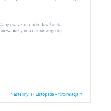
reślany charakter obchodów Święta
e śpiewanie hymnu narodowego itp.
Następny
Następny:
11 Listopada – fotorelacja
wpis: