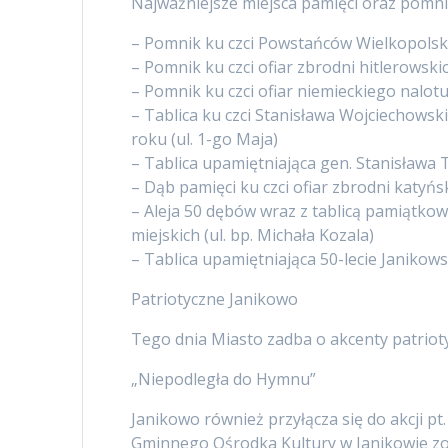
Najważniejsze miejsca pamięci oraz pomni
– Pomnik ku czci Powstańców Wielkopolski
– Pomnik ku czci ofiar zbrodni hitlerowski
– Pomnik ku czci ofiar niemieckiego nalo
– Tablica ku czci Stanisława Wojciechow
roku (ul. 1-go Maja)
– Tablica upamiętniająca gen. Stanisława 
– Dąb pamięci ku czci ofiar zbrodni katyńs
– Aleja 50 dębów wraz z tablicą pamiątko
miejskich (ul. bp. Michała Kozala)
– Tablica upamiętniająca 50-lecie Janikow
Patriotyczne Janikowo
Tego dnia Miasto zadba o akcenty patrioty
„Niepodległa do Hymnu”
Janikowo również przyłącza się do akcji p
Gminnego Ośrodka Kultury w Janikowie 