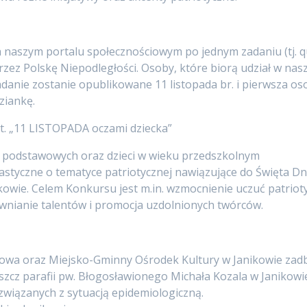
 naszym portalu społecznościowym po jednym zadaniu (tj. quiz
zez Polskę Niepodległości. Osoby, które biorą udział w n
anie zostanie opublikowane 11 listopada br. i pierwsza o
ziankę.
 pt. „11 LISTOPADA oczami dziecka”
ł podstawowych oraz dzieci w wieku przedszkolnym
lastyczne o tematyce patriotycznej nawiązujące do Święta Dn
wie. Celem Konkursu jest m.in. wzmocnienie uczuć patriotyc
jawnianie talentów i promocja uzdolnionych twórców.
owa oraz Miejsko-Gminny Ośrodek Kultury w Janikowie zadba
szcz parafii pw. Błogosławionego Michała Kozala w Janikowi
związanych z sytuacją epidemiologiczną.