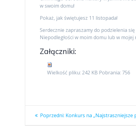
w swoim domu!
Pokaż, jak świętujesz 11 listopada!
Serdecznie zapraszamy do podzielenia się 
Niepodległości w moim domu lub w mojej r
Załączniki:
Wielkość pliku:
242 KB
Pobrania:
756
Nawigacja
Poprzedni
Poprzedni:
Konkurs na „Najstraszniejsze 
wpis:
wpisu