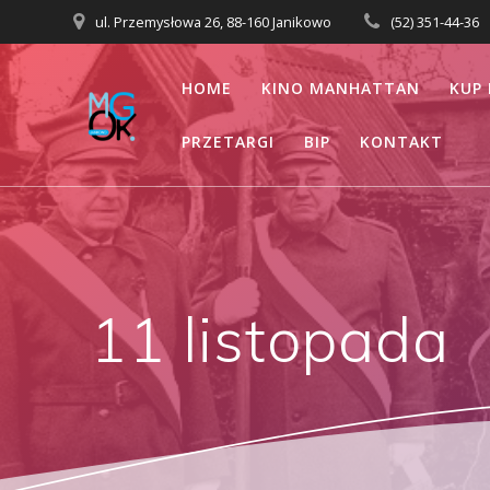
Przejdź
ul. Przemysłowa 26, 88-160 Janikowo
(52) 351-44-36
do
treści
HOME
KINO MANHATTAN
KUP 
PRZETARGI
BIP
KONTAKT
11 listopada