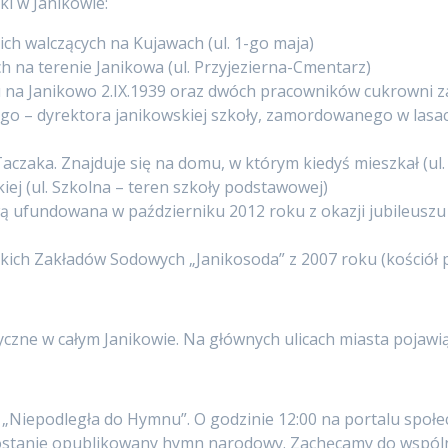
ki w Janikowie:
ch walczących na Kujawach (ul. 1-go maja)
ch na terenie Janikowa (ul. Przyjezierna-Cmentarz)
tu na Janikowo 2.IX.1939 oraz dwóch pracowników cukrowni z
skigo – dyrektora janikowskiej szkoły, zamordowanego w la
Taczaka. Znajduje się na domu, w którym kiedyś mieszkał (u
kiej (ul. Szkolna – teren szkoły podstawowej)
wą ufundowana w październiku 2012 roku z okazji jubileuszu
skich Zakładów Sodowych „Janikosoda” z 2007 roku (kościół p
czne w całym Janikowie. Na głównych ulicach miasta pojawią 
t. „Niepodległa do Hymnu”. O godzinie 12:00 na portalu spo
zostanie opublikowany hymn narodowy. Zachęcamy do wspó