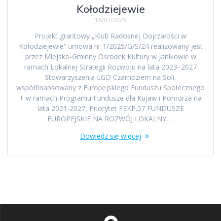
Kołodziejewie
18/07/2025
Projekt grantowy „Klub Radosnej Dojrzałości w
Kołodziejewie” umowa nr 1/2025/G/S/24 realizowany jest
przez Miejsko-Gminny Ośrodek Kultury w Janikowie w
ramach Lokalnej Strategii Rozwoju na lata 2023–2027
Stowarzyszenia LGD Czarnoziem na Soli,
współfinansowany z Europejskiego Funduszu Społecznego
+ w ramach Programu Fundusze dla Kujaw i Pomorza na
lata 2021-2027, Priorytet FEKP.07 FUNDUSZE
EUROPEJSKIE NA ROZWÓJ LOKALNY,…
Dowiedz się więcej