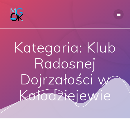
Przejdź
do
treści
Kategoria:
Klub
Radosnej
Dojrzałości w
Kołodziejewie