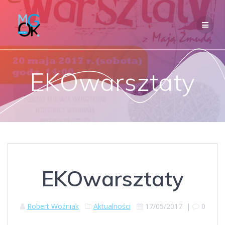
Przejdź
do
treści
EKOwarsztaty
EKOwarsztaty
Robert Woźniak
Aktualności
17/05/2017
|
0