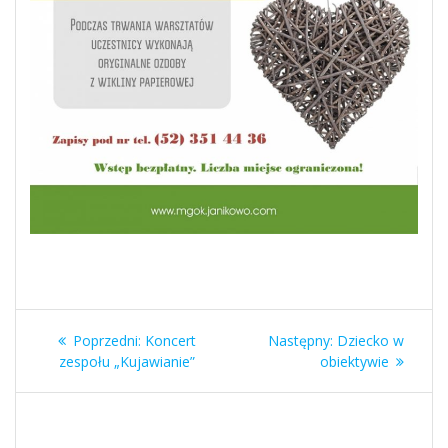
Nawigacja
Poprzedni
Następny
Poprzedni:
Koncert
Następny:
Dziecko w
wpisu
wpis:
wpis:
zespołu „Kujawianie”
obiektywie