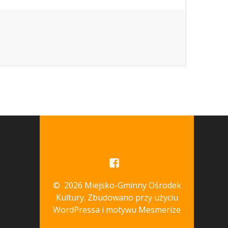
© 2026 Miejsko-Gminny Ośrodek
Kultury. Zbudowano przy użyciu
WordPressa i
motywu Mesmerize