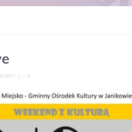
we
06/2017
|
0