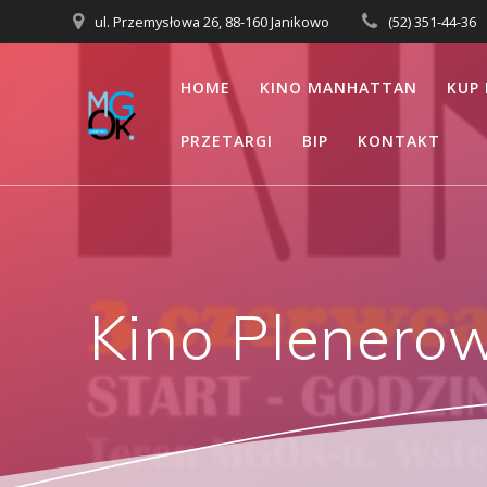
Przejdź
ul. Przemysłowa 26, 88-160 Janikowo
(52) 351-44-36
do
treści
HOME
KINO MANHATTAN
KUP 
PRZETARGI
BIP
KONTAKT
Kino Plenero