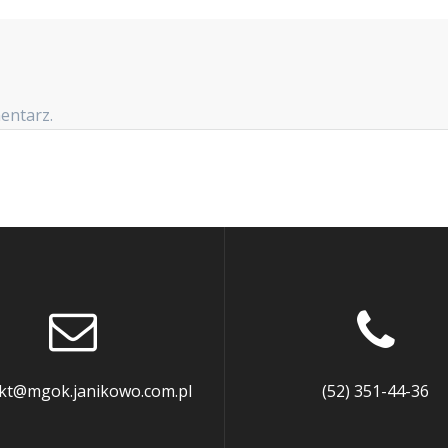
entarz.
kt@mgok.janikowo.com.pl
(52) 351-44-36