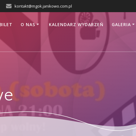
kontakt@mgok.janikowo.com.pl
BILET
O NAS
KALENDARZ WYDARZEŃ
GALERIA
we