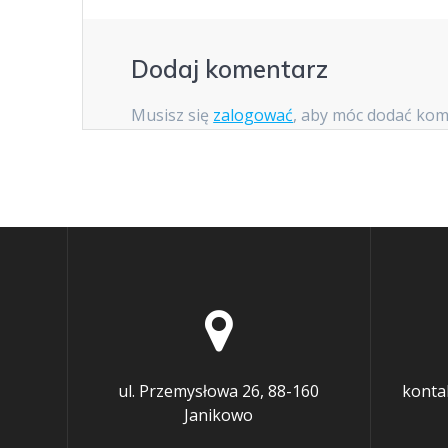
Dodaj komentarz
Musisz się
zalogować
, aby móc dodać kom
ul. Przemysłowa 26, 88-160
konta
Janikowo