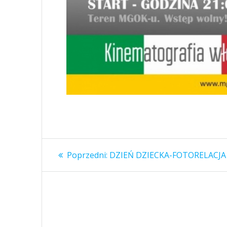
Nawigacja
Poprzedni
Poprzedni:
DZIEŃ DZIECKA-FOTORELACJA
wpis:
wpisu