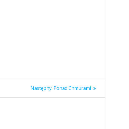
Następny
Następny:
Ponad Chmurami
wpis: