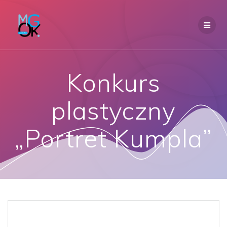
Przejdź
do
treści
Konkurs
plastyczny
„Portret Kumpla”