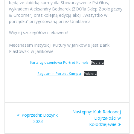
będą ze zbiórką karmy dla Stowarzyszenie Psi Głos,
wykładem Aleksandry Bednarek (ZOO’la Sklep Zoologiczny
& Groomer) oraz kolejną edycją akcji „Wszystko w
porządku” przygotowaną przez Unablanca.
Więcej szczegółów niebawem!
_________________________________________________
Mecenasem Instytucji Kultury w Janikowie jest Bank
Piastowski w Janikowie
Karta-zgloszeniowa-Portret-Kumpla
Pobierz
Regulamin-Portret-Kumpla
Pobierz
Nawigacja
Następny
Następny:
Klub Radosnej
Poprzedni
Poprzedni:
Dożynki
wpisu
wpis:
Dojrzałości w
wpis:
2023
Kołodziejewie