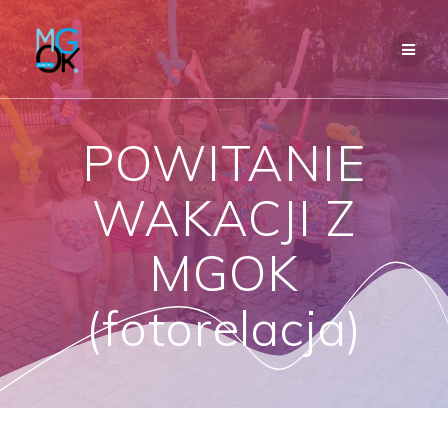
Przejdź
do
treści
POWITANIE
WAKACJI Z
MGOK
(fotorelacja)