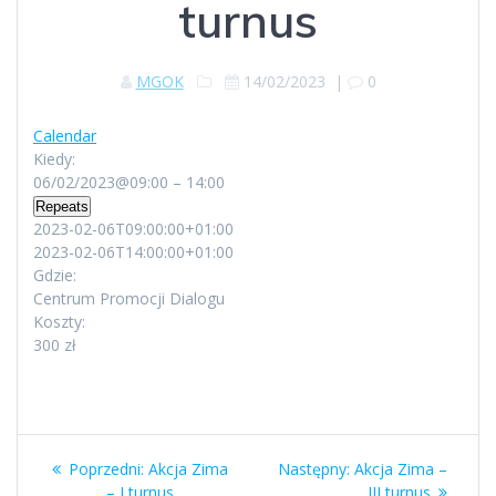
turnus
MGOK
14/02/2023
|
0
Calendar
Kiedy:
06/02/2023@09:00 – 14:00
Repeats
2023-02-06T09:00:00+01:00
2023-02-06T14:00:00+01:00
Gdzie:
Centrum Promocji Dialogu
Koszty:
300 zł
Nawigacja
Poprzedni
Następny
Poprzedni:
Akcja Zima
Następny:
Akcja Zima –
wpis:
wpis:
– I turnus
III turnus