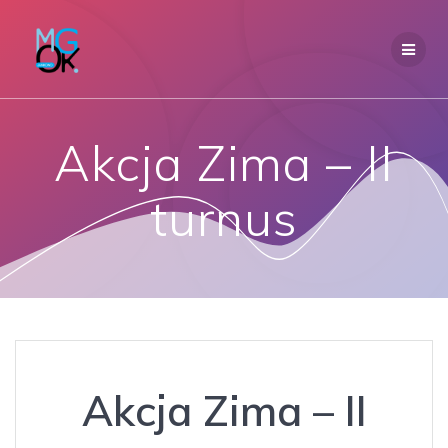
Przejdź
do
treści
Akcja Zima – II
turnus
Akcja Zima – II