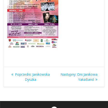
Nawigacja
Poprzedni
Następny
Poprzedni:
Janikowska
Następny:
Dni Janikowa
wpisu
wpis:
wpis:
Dyszka
YakaBand