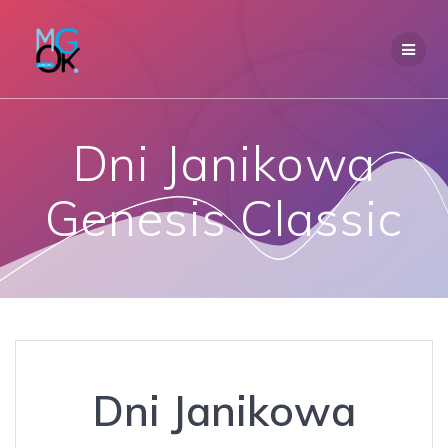
Przejdź
do
treści
Dni Janikowa
Genesis Classic
Dni Janikowa