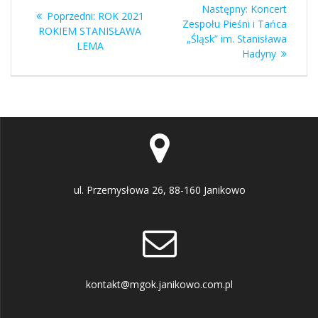
Nawigacja
Następny
Następny:
Koncert
Poprzedni
Poprzedni:
ROK 2021
wpisu
wpis:
Zespołu Pieśni i Tańca
wpis:
ROKIEM STANISŁAWA
„Śląsk” im. Stanisława
LEMA
Hadyny
ul. Przemysłowa 26, 88-160 Janikowo
kontakt@mgok.janikowo.com.pl