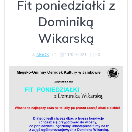
Fit poniedziałki z
Dominiką
Wikarską
MGOK
11/02/2021
|
0