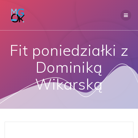
Przejdź
do
treści
Fit poniedziałki z
Dominiką
Wikarską