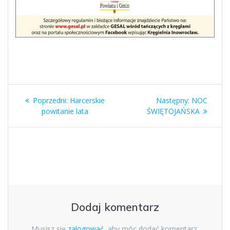
Nawigacja
Poprzedni
Następny
Poprzedni:
Harcerskie
Następny:
NOC
wpisu
wpis:
wpis:
powitanie lata
ŚWIĘTOJAŃSKA
Dodaj komentarz
Musisz się
zalogować
, aby móc dodać komentarz.