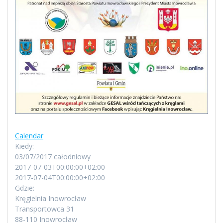
Calendar
Kiedy:
03/07/2017
całodniowy
2017-07-03T00:00:00+02:00
Ta strona nie może poprawnie wczytać Map
2017-07-04T00:00:00+02:00
Google.
Gdzie:
Kręgielnia Inowrocław
Transportowca 31
Czy jesteś właścicielem tej
OK
witryny?
88-110 Inowrocław