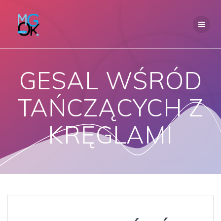
Przejdź
do
treści
GESAL WŚRÓD
TAŃCZĄCYCH Z
KRĘGLAMI