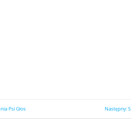
N
nia Psi Głos
Następny:
S
w