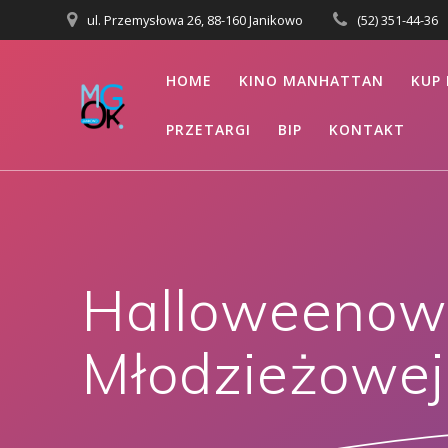
Przejdź
ul. Przemysłowa 26, 88-160 Janikowo
(52) 351-44-36
do
treści
HOME
KINO MANHATTAN
KUP 
PRZETARGI
BIP
KONTAKT
Halloweenowy
Młodzieżowej