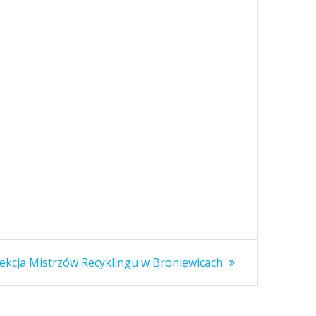
astępny
ekcja Mistrzów Recyklingu w Broniewicach
pis: