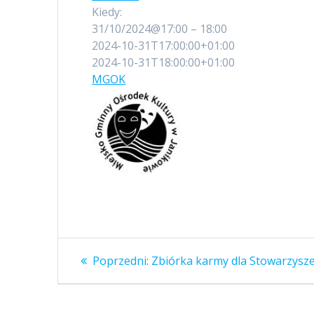
Kiedy:
31/10/2024@17:00 – 18:00
2024-10-31T17:00:00+01:00
2024-10-31T18:00:00+01:00
MGOK
Nawigacja
Poprzedni
Poprzedni:
Zbiórka karmy dla Stowarzysze
wpis:
wpisu