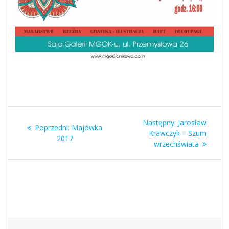
Nawigacja
Następny
Następny:
Jarosław
Poprzedni
Poprzedni:
Majówka
wpisu
wpis:
Krawczyk – Szum
wpis:
2017
wrzechświata