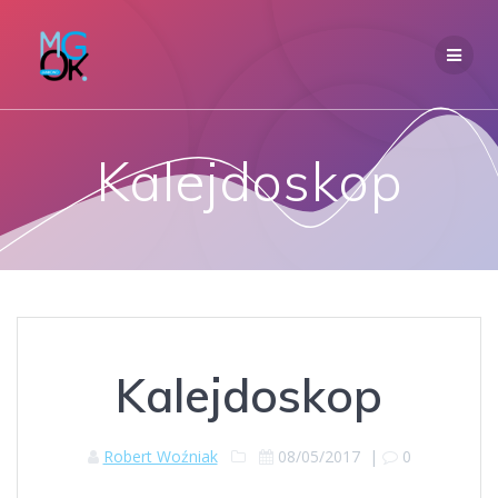
Przejdź
do
treści
Kalejdoskop
Kalejdoskop
Robert Woźniak
08/05/2017
|
0