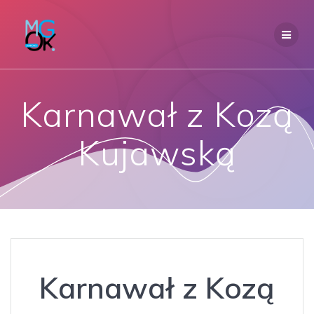
Przejdź
do
treści
Karnawał z Kozą
Kujawską
Karnawał z Kozą