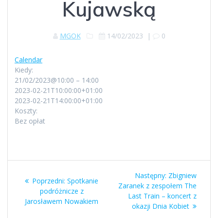
Kujawską
MGOK
14/02/2023
|
0
Calendar
Kiedy:
21/02/2023@10:00 – 14:00
2023-02-21T10:00:00+01:00
2023-02-21T14:00:00+01:00
Koszty:
Bez opłat
Nawigacja
Następny
Następny:
Zbigniew
Poprzedni
Poprzedni:
Spotkanie
wpisu
wpis:
Zaranek z zespołem The
wpis:
podróżnicze z
Last Train – koncert z
Jarosławem Nowakiem
okazji Dnia Kobiet