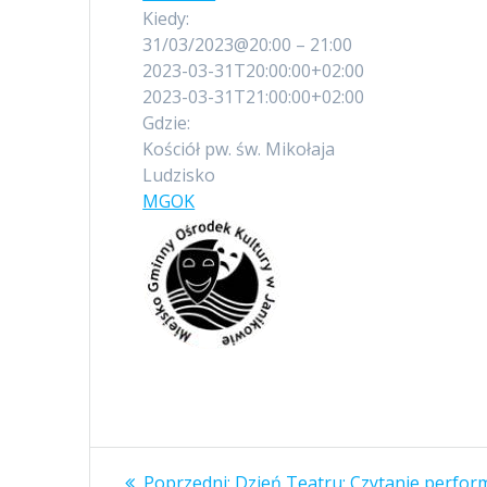
Kiedy:
31/03/2023@20:00 – 21:00
2023-03-31T20:00:00+02:00
2023-03-31T21:00:00+02:00
Gdzie:
Kościół pw. św. Mikołaja
Ludzisko
MGOK
Nawigacja
Poprzedni
Poprzedni:
Dzień Teatru: Czytanie perfor