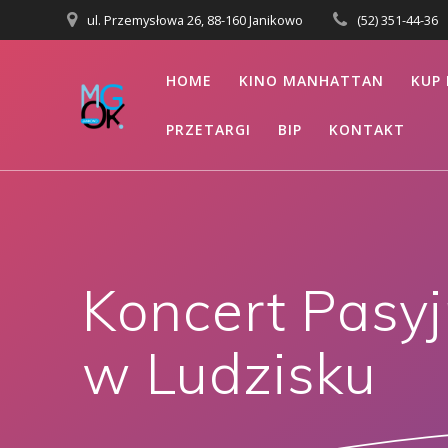
Przejdź
ul. Przemysłowa 26, 88-160 Janikowo
(52) 351-44-36
do
treści
HOME
KINO MANHATTAN
KUP 
PRZETARGI
BIP
KONTAKT
Koncert Pasyj
w Ludzisku