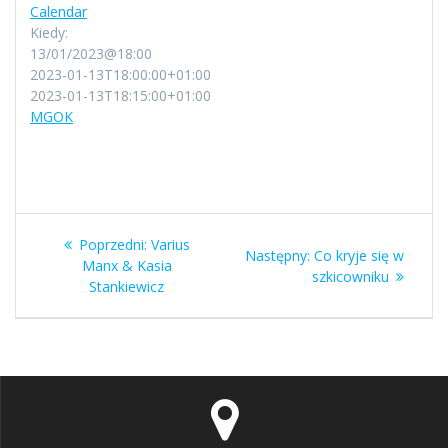
Calendar
Kiedy:
13/01/2023@18:00
2023-01-13T18:00:00+01:00
2023-01-13T18:15:00+01:00
MGOK
Nawigacja
Poprzedni
Poprzedni:
Varius
Następny
Następny:
Co kryje się w
wpisu
wpis:
Manx & Kasia
wpis:
szkicowniku
Stankiewicz