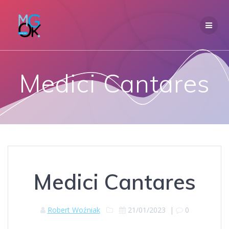
Przejdź
do
treści
Medici Cantares
Medici Cantares
Robert Woźniak
21/01/2023
|
0