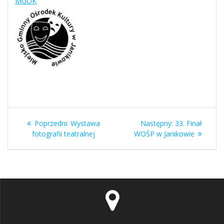
MGOK
Nawigacja
Poprzedni
Następny
Poprzedni:
Wystawa
Następny:
33. Finał
wpisu
wpis:
wpis:
fotografii teatralnej
WOŚP w Janikowie