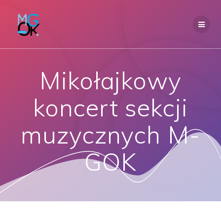
Przejdź
do
treści
Mikołajkowy
koncert sekcji
muzycznych M-
GOK