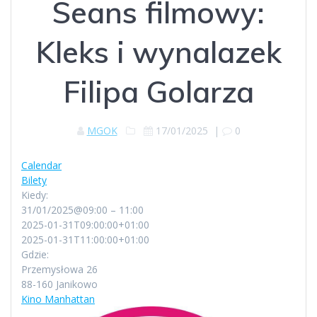
Seans filmowy:
Kleks i wynalazek
Filipa Golarza
MGOK
17/01/2025
|
0
Calendar
Bilety
Kiedy:
31/01/2025@09:00 – 11:00
2025-01-31T09:00:00+01:00
2025-01-31T11:00:00+01:00
Gdzie:
Przemysłowa 26
88-160 Janikowo
Kino Manhattan