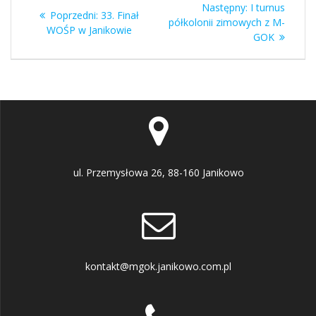
Następny
Następny:
I turnus
Poprzedni
Poprzedni:
33. Finał
wpisu
wpis:
półkolonii zimowych z M-
wpis:
WOŚP w Janikowie
GOK
ul. Przemysłowa 26, 88-160 Janikowo
kontakt@mgok.janikowo.com.pl