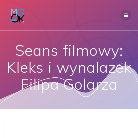
Przejdź
do
treści
Seans filmowy:
Kleks i wynalazek
Filipa Golarza