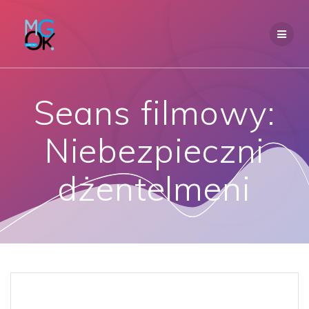
Przejdź
do
treści
Seans filmowy:
Niebezpieczni
dżentelmeni