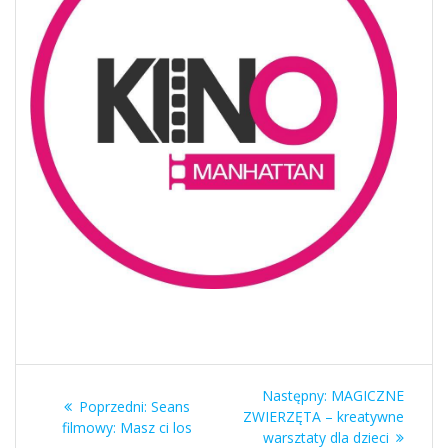
Nawigacja
Następny
Następny:
MAGICZNE
Poprzedni
Poprzedni:
Seans
wpisu
wpis:
ZWIERZĘTA – kreatywne
wpis:
filmowy: Masz ci los
warsztaty dla dzieci