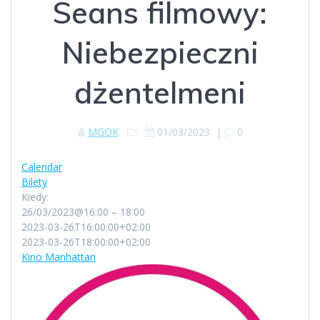
Seans filmowy:
Niebezpieczni
dżentelmeni
MGOK
01/03/2023
|
0
Calendar
Bilety
Kiedy:
26/03/2023@16:00 – 18:00
2023-03-26T16:00:00+02:00
2023-03-26T18:00:00+02:00
Kino Manhattan