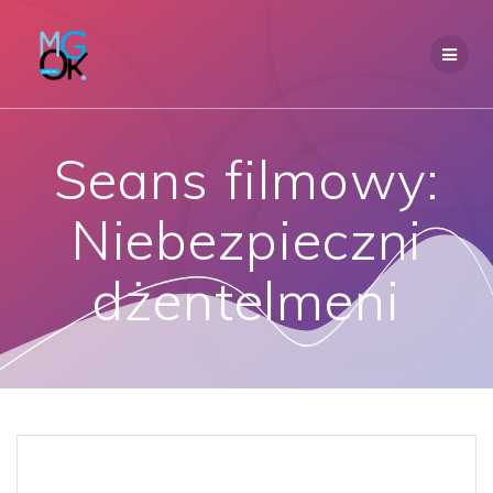
Przejdź
do
treści
Seans filmowy:
Niebezpieczni
dżentelmeni