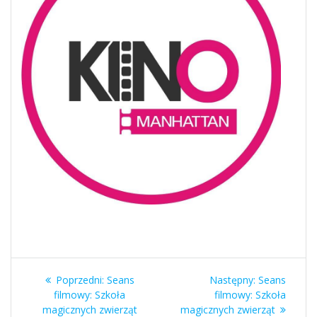
Nawigacja
Poprzedni
Następny
Poprzedni:
Seans
Następny:
Seans
wpisu
wpis:
wpis:
filmowy: Szkoła
filmowy: Szkoła
magicznych zwierząt
magicznych zwierząt