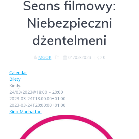
Seans filmowy:
Niebezpieczni
dżentelmeni
MGOK
01/03/2023
|
0
Calendar
Bilety
Kiedy:
24/03/2023@18:00 – 20:00
2023-03-24T18:00:00+01:00
2023-03-24T20:00:00+01:00
Kino Manhattan