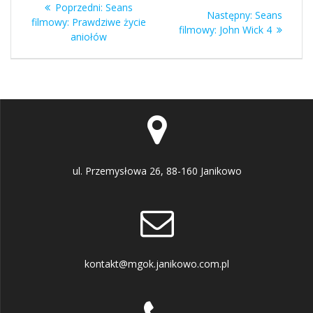
Poprzedni
Poprzedni:
Seans
Następny
Następny:
Seans
wpisu
wpis:
filmowy: Prawdziwe życie
wpis:
filmowy: John Wick 4
aniołów
ul. Przemysłowa 26, 88-160 Janikowo
kontakt@mgok.janikowo.com.pl