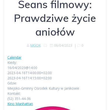
Seans filmowy:
Prawdziwe życie
aniołów
MGOK
06/04/2023
|
0
Calendar
Kiedy:
16/04/2023@14:00
2023-04-16T14:00:00+02:00
2023-04-16T14:15:00+02:00
Gdzie:
Miejsko-Gminny Ośrodek Kultury w Janikowie
Kontakt:
(52) 351-44-36
Kino Manhattan