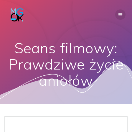
Przejdź
do
treści
Seans filmowy:
Prawdziwe życie
aniołów