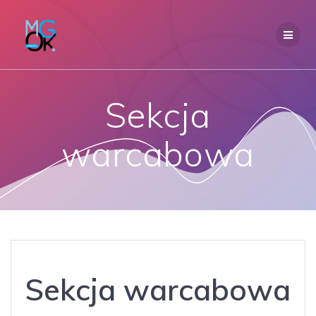
Przejdź
do
treści
Sekcja
warcabowa
Sekcja warcabowa