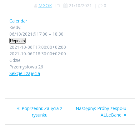
MGOK
21/10/2021
|
0
Calendar
Kiedy:
06/10/2021@17:00 – 18:30
Repeats
2021-10-06T17:00:00+02:00
2021-10-06T18:30:00+02:00
Gdzie:
Przemysłowa 26
Sekcje i zajęcia
Nawigacja
Poprzedni
Następny
Poprzedni:
Zajęcia z
Następny:
Próby zespołu
wpisu
wpis:
wpis:
rysunku
ALLeBand