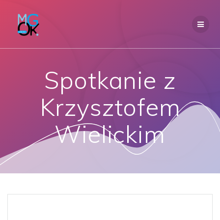
Przejdź
do
treści
Spotkanie z
Krzysztofem
Wielickim