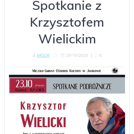
Spotkanie z
Krzysztofem
Wielickim
MGOK
29/10/2020
|
0