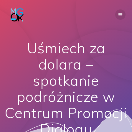
Przejdź
do
treści
Uśmiech za
dolara –
spotkanie
podróżnicze w
Centrum Promocji
Dialogu