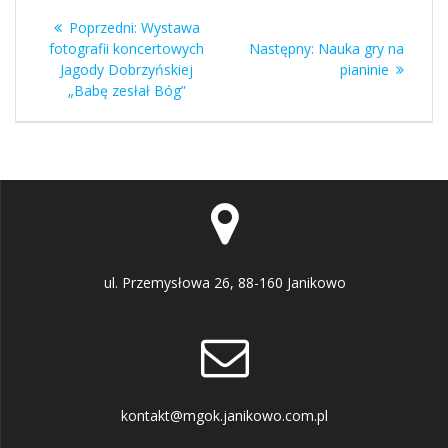
Nawigacja
Poprzedni
Poprzedni:
Wystawa
wpisu
wpis:
Następny
fotografii koncertowych
Następny:
Nauka gry na
wpis:
Jagody Dobrzyńskiej
pianinie
„Babę zesłał Bóg”
ul. Przemysłowa 26, 88-160 Janikowo
kontakt@mgok.janikowo.com.pl