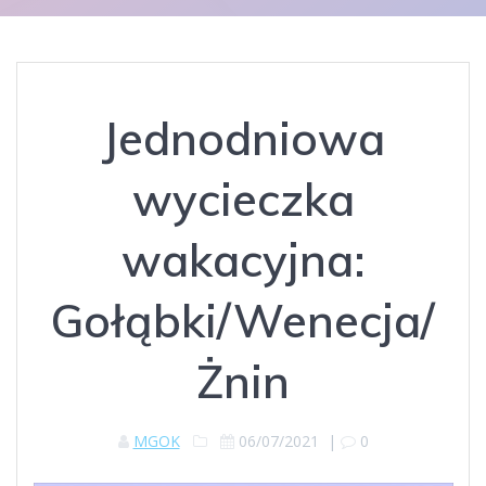
Jednodniowa
wycieczka
wakacyjna:
Gołąbki/Wenecja/
Żnin
MGOK
06/07/2021
|
0