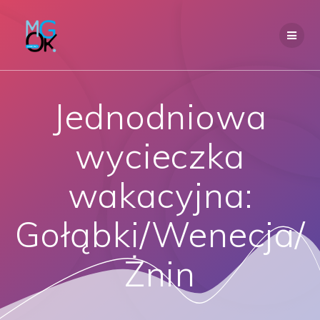
Przejdź
do
treści
Jednodniowa
wycieczka
wakacyjna:
Gołąbki/Wenecja/
Żnin