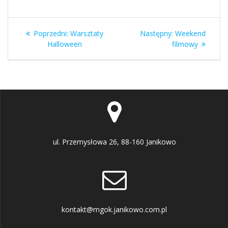
Nawigacja
Poprzedni
Następny
Poprzedni:
Warsztaty
Następny:
Weekend
wpisu
wpis:
wpis:
Halloween
filmowy
ul. Przemysłowa 26, 88-160 Janikowo
kontakt@mgok.janikowo.com.pl