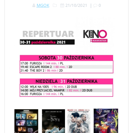
MGOK
21/10/2021
|
0