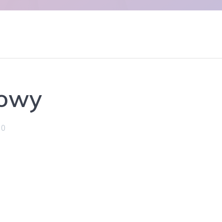
mowy
0