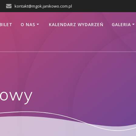
kontakt@mgok.janikowo.com.pl
BILET
O NAS
KALENDARZ WYDARZEŃ
GALERIA
mowy