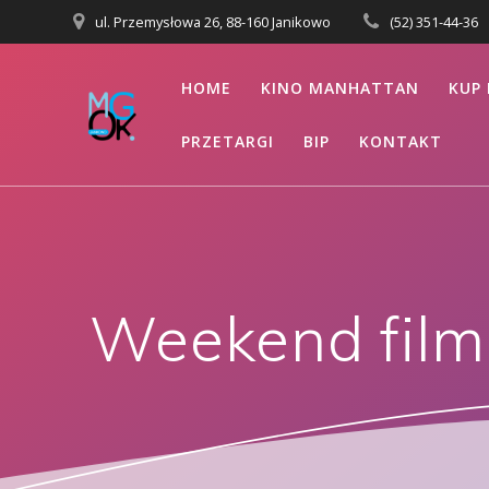
Przejdź
ul. Przemysłowa 26, 88-160 Janikowo
(52) 351-44-36
do
treści
HOME
KINO MANHATTAN
KUP 
PRZETARGI
BIP
KONTAKT
Weekend fil