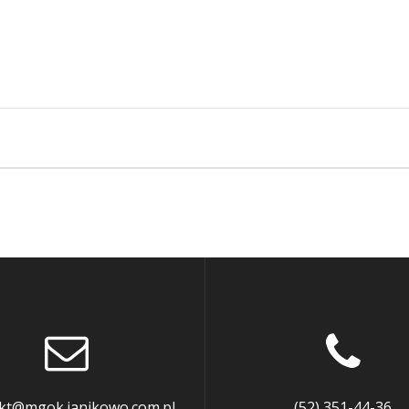
kt@mgok.janikowo.com.pl
(52) 351-44-36