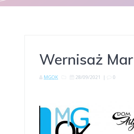
Wernisaż Mar
MGOK
28/09/2021
|
0