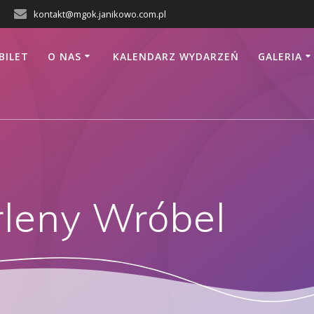
kontakt@mgok.janikowo.com.pl
BILET
O NAS
KALENDARZ WYDARZEŃ
GALERIA
leny Wróbel