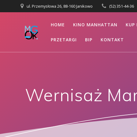
Przejdź
ul. Przemysłowa 26, 88-160 Janikowo
(52) 351-44-36
do
treści
HOME
KINO MANHATTAN
KUP 
PRZETARGI
BIP
KONTAKT
Wernisaż Mar