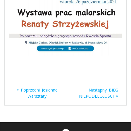
Nawigacja
Poprzedni
Następny
Poprzedni:
Jesienne
Następny:
BIEG
wpisu
wpis:
wpis:
Warsztaty
NIEPODLEGŁOŚCI