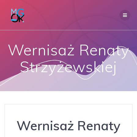
Przejdź
do
treści
Wernisaż Renaty
Strzyżewskiej
Wernisaż Renaty