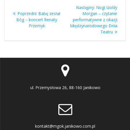
Nawigacja
Następny
Następny:
Nogi Izoldy
wpisu
Poprzedni
wpis:
Poprzedni:
Babę zesłał
Morgan – czytanie
wpis:
Bóg – koncert Renaty
performatywne z okazji
Przemyk
Międzynarodowego Dnia
Teatru
ul. Przemysłowa 26, 88-160 Janikowo
kontakt@mgok.janikowo.com.pl