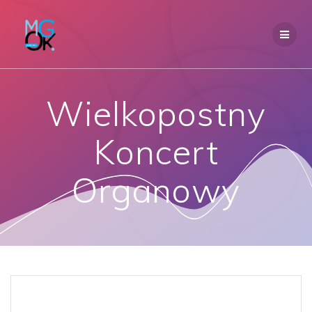
Przejdź
do
treści
Wielkopostny
Koncert
Organowy