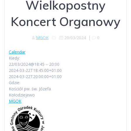
Wielkopostny
Koncert Organowy
MGOK
20/03/2024
|
0
Calendar
Kiedy:
22/03/2024@18:45 – 20:00
2024-03-22T18:45:00+01:00
2024-03-22T20:00:00+01:00
Gdzie:
Kościół pw. św. Józefa
Kołodziejewo
MGOK