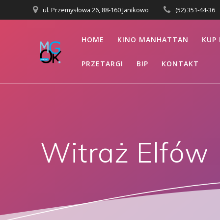
Przejdź
ul. Przemysłowa 26, 88-160 Janikowo
(52) 351-44-36
do
treści
HOME
KINO MANHATTAN
KUP 
PRZETARGI
BIP
KONTAKT
Witraż Elfów