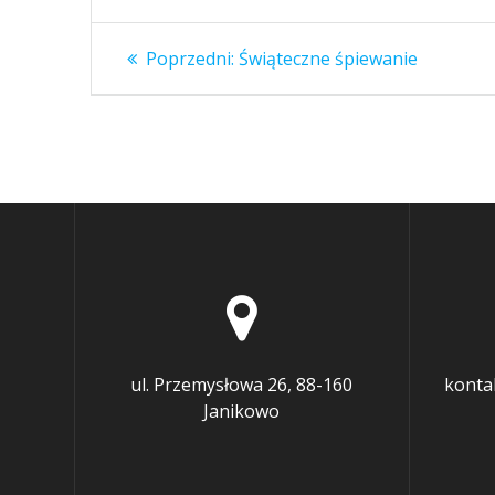
Nawigacja
Poprzedni
Poprzedni:
Świąteczne śpiewanie
wpis:
wpisu
ul. Przemysłowa 26, 88-160
konta
Janikowo