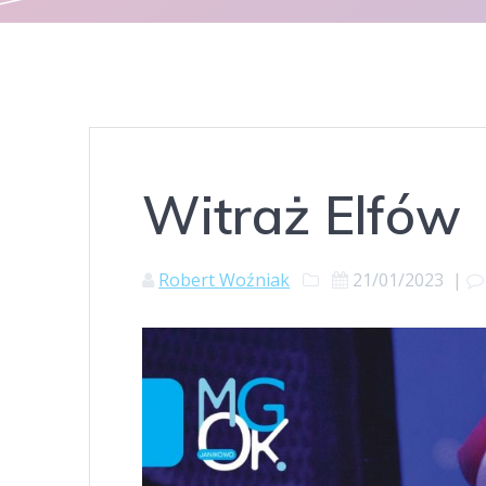
Witraż Elfów
Robert Woźniak
21/01/2023
|