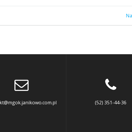
Na
kt@mgok.janikowo.com.pl
(52) 351-44-36