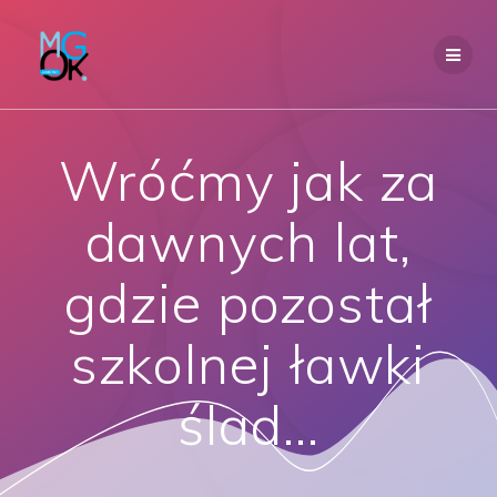
Przejdź
do
treści
Wróćmy jak za
dawnych lat,
gdzie pozostał
szkolnej ławki
ślad…