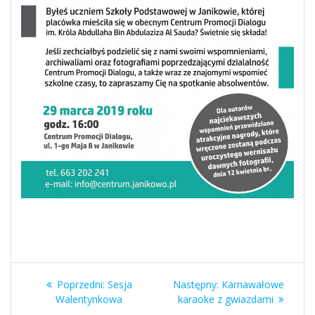
Nawigacja
Poprzedni
Następny
Poprzedni:
Sesja
Następny:
Karnawałowe
wpisu
wpis:
wpis:
Walentynkowa
karaoke z gwiazdami