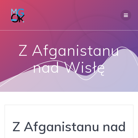
Przejdź
do
treści
Z Afganistanu
nad Wisłę
Z Afganistanu nad