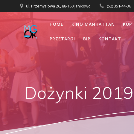
Przejdź
ul. Przemysłowa 26, 88-160 Janikowo
(52) 351-44-36
do
treści
HOME
KINO MANHATTAN
KUP 
PRZETARGI
BIP
KONTAKT
Dożynki 2019 