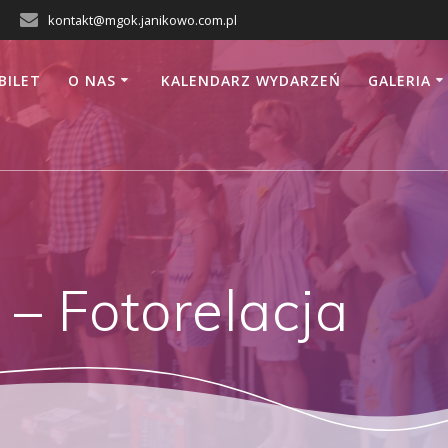
kontakt@mgok.janikowo.com.pl
BILET
O NAS
KALENDARZ WYDARZEŃ
GALERIA
– Fotorelacja