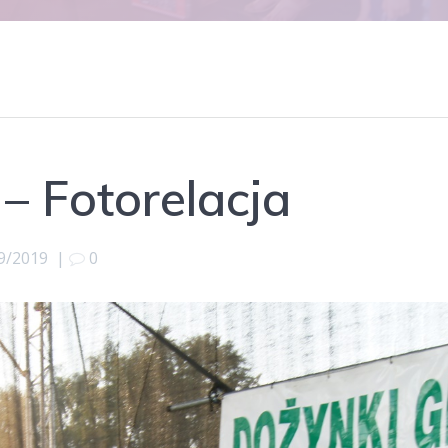
– Fotorelacja
9/2019
|
0