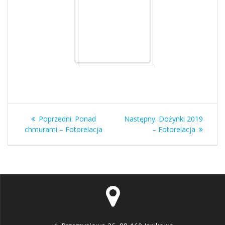
Nawigacja
Poprzedni
Następny
Poprzedni:
Ponad
Następny:
Dożynki 2019
wpisu
wpis:
wpis:
chmurami – Fotorelacja
– Fotorelacja