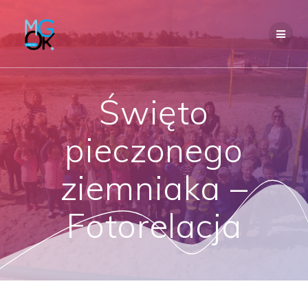
Przejdź
do
treści
Święto
pieczonego
ziemniaka –
Fotorelacja