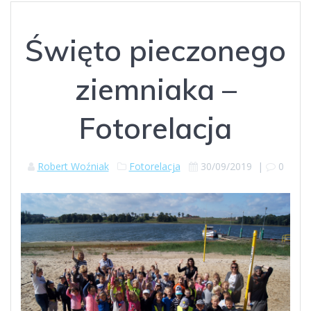
Święto pieczonego
ziemniaka –
Fotorelacja
Robert Woźniak
Fotorelacja
30/09/2019
|
0