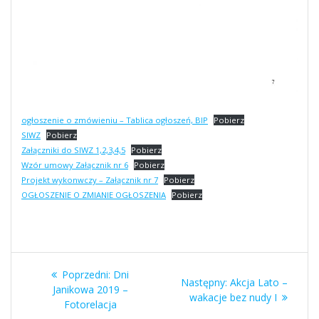
ogłoszenie o zmówieniu – Tablica ogłoszeń, BIP
Pobierz
SIWZ
Pobierz
Załączniki do SIWZ 1,2,3,4,5
Pobierz
Wzór umowy Załącznik nr 6
Pobierz
Projekt wykonwczy – Załącznik nr 7
Pobierz
OGŁOSZENIE O ZMIANIE OGŁOSZENIA
Pobierz
Nawigacja
Poprzedni
Poprzedni:
Dni
Następny
Następny:
Akcja Lato –
wpisu
wpis:
Janikowa 2019 –
wpis:
wakacje bez nudy I
Fotorelacja