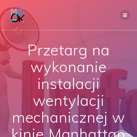
Przejdź
do
treści
Przetarg na
wykonanie
instalacji
wentylacji
mechanicznej w
kinie Manhattan