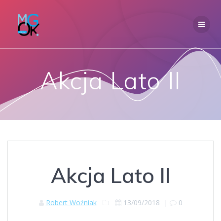
Przejdź
do
treści
Akcja Lato II
Akcja Lato II
Robert Woźniak
13/09/2018
|
0