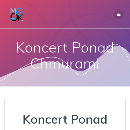
Przejdź
do
treści
Koncert Ponad
Chmurami
Koncert Ponad