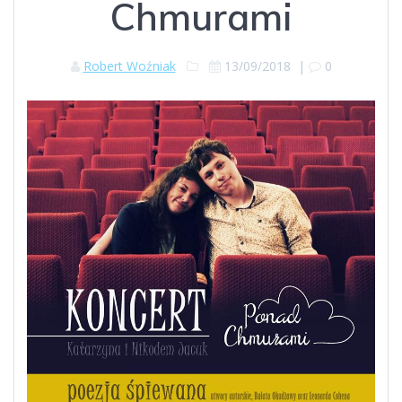
Chmurami
Robert Woźniak
13/09/2018
|
0