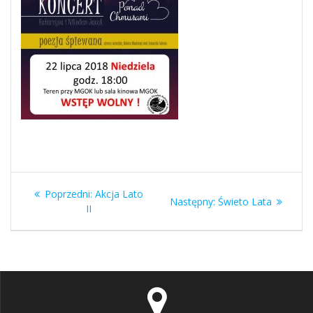
Nawigacja
Poprzedni
Poprzedni:
Akcja Lato
Następny
Następny:
Świeto Lata
wpisu
wpis:
II
wpis: