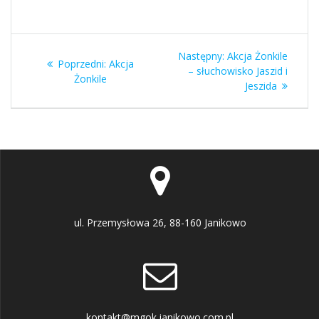
Nawigacja
Następny
Następny:
Akcja Żonkile
Poprzedni
Poprzedni:
Akcja
wpisu
wpis:
– słuchowisko Jaszid i
wpis:
Żonkile
Jeszida
ul. Przemysłowa 26, 88-160 Janikowo
kontakt@mgok.janikowo.com.pl