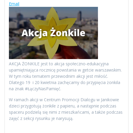
Email
AKCJA ŻONKILE jest to akcja społeczno-edukacyjna
upamiętniająca rocznicę powstania w getcie warszawskim.
W tym roku tematem przewodnim akcji jest miłość.
Dlatego 19 i 20 kwietnia zachęcamy do przypięcia żonkila
na znak #ŁączyNasPamięć.
W ramach akcji w Centrum Promocji Dialogu w Janikowie
dzieci przygotują żonkile z papieru, a następnie podczas
spaceru podzielą się nimi z mieszkańcami, a także podczas
zajęć z sekcji rysunku je narysują.