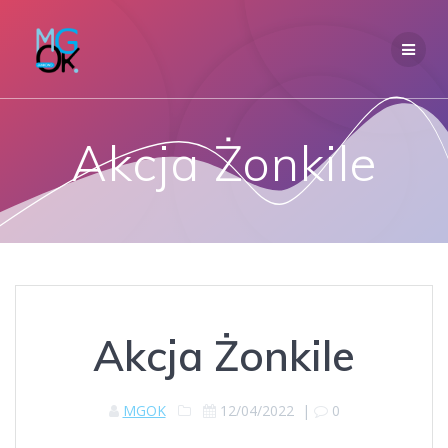
Przejdź
do
treści
Akcja Żonkile
Akcja Żonkile
MGOK
12/04/2022
|
0