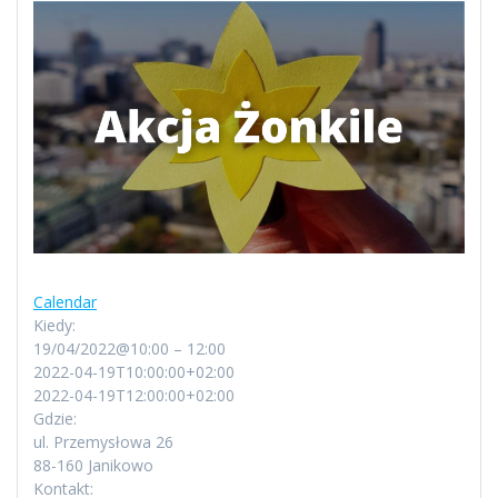
Calendar
Kiedy:
19/04/2022@10:00 – 12:00
2022-04-19T10:00:00+02:00
2022-04-19T12:00:00+02:00
Gdzie:
ul. Przemysłowa 26
88-160 Janikowo
Kontakt: