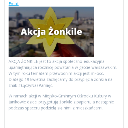
Email
AKCJA ŻONKILE jest to akcja społeczno-edukacyjna
upamiętniająca rocznicę powstania w getcie warszawskim.
W tym roku tematem przewodnim akcji jest miłość.
Dlatego 19 kwietnia zachęcamy do przypięcia żonkila na
znak #ŁączyNasPamięć.
W ramach akcji w Miejsko-Gminnym Ośrodku Kultury w
Janikowie dzieci przygotują żonkile z papieru, a następnie
podczas spaceru podzielą się nimi z mieszkańcami.