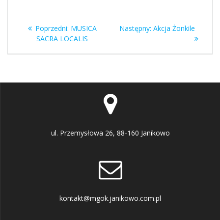
Nawigacja
Poprzedni
Następny
Poprzedni:
MUSICA
Następny:
Akcja Żonkile
wpisu
wpis:
wpis:
SACRA LOCALIS
ul. Przemysłowa 26, 88-160 Janikowo
kontakt@mgok.janikowo.com.pl