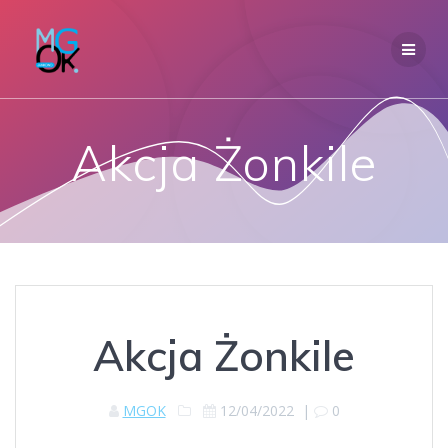
Przejdź
do
treści
Akcja Żonkile
Akcja Żonkile
MGOK
12/04/2022
|
0