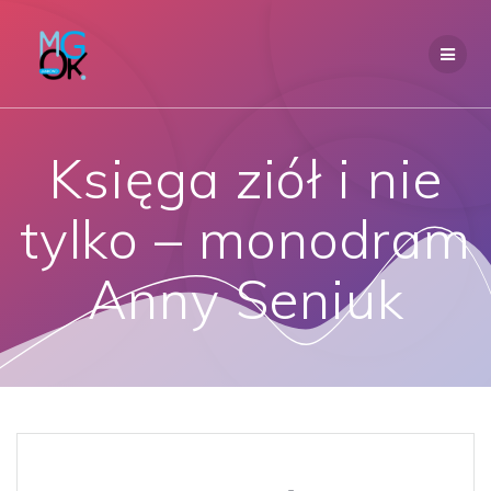
Przejdź
do
treści
Księga ziół i nie
tylko – monodram
Anny Seniuk