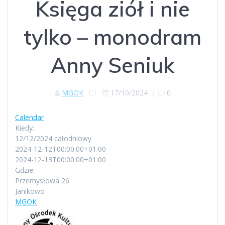
Księga ziół i nie
tylko – monodram
Anny Seniuk
MGOK
17/10/2024
|
0
Calendar
Kiedy:
12/12/2024
całodniowy
2024-12-12T00:00:00+01:00
2024-12-13T00:00:00+01:00
Gdzie:
Przemysłowa 26
Janikowo
MGOK