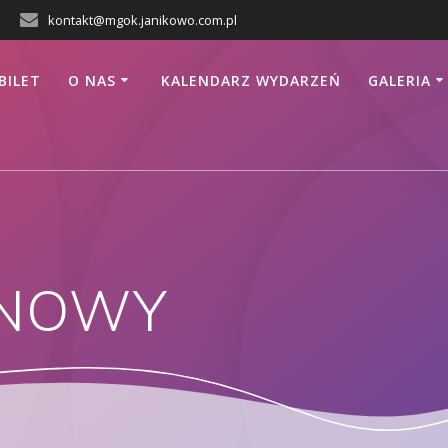
kontakt@mgok.janikowo.com.pl
BILET
O NAS
KALENDARZ WYDARZEŃ
GALERIA
INOWY