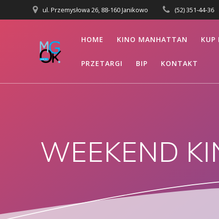
Przejdź
ul. Przemysłowa 26, 88-160 Janikowo
(52) 351-44-36
do
treści
HOME
KINO MANHATTAN
KUP 
PRZETARGI
BIP
KONTAKT
WEEKEND K