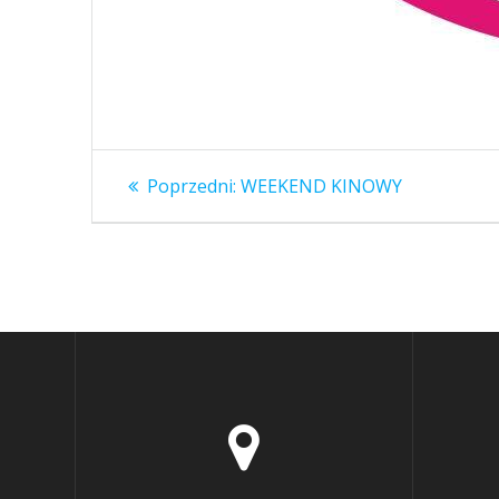
Nawigacja
Poprzedni
Poprzedni:
WEEKEND KINOWY
wpis:
wpisu