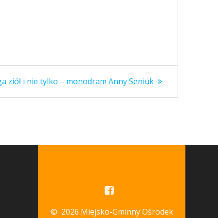
ępny
ga ziół i nie tylko – monodram Anny Seniuk
© 2026 Miejsko-Gminny Ośrodek