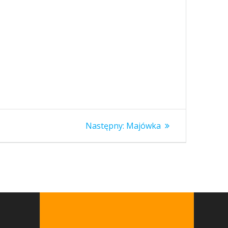
Następny
Następny:
Majówka
wpis: