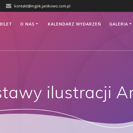
kontakt@mgok.janikowo.com.pl
BILET
O NAS
KALENDARZ WYDARZEŃ
GALERIA
awy ilustracji A