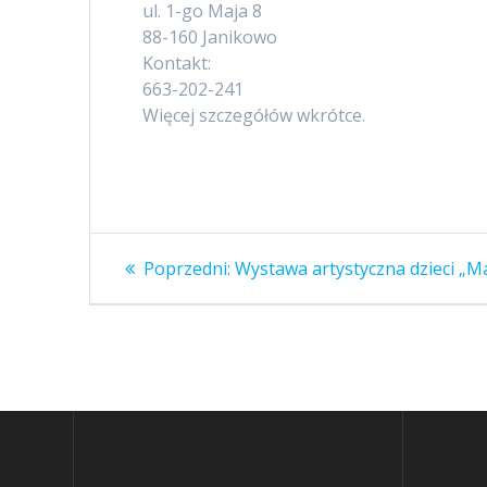
ul. 1-go Maja 8
88-160 Janikowo
Kontakt:
663-202-241
Więcej szczegółów wkrótce.
Nawigacja
Poprzedni
Poprzedni:
Wystawa artystyczna dzieci „Ma
wpis:
wpisu