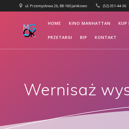
Przejdź
ul. Przemysłowa 26, 88-160 Janikowo
(52) 351-44-36
do
treści
HOME
KINO MANHATTAN
KUP 
PRZETARGI
BIP
KONTAKT
Wernisaż wyst