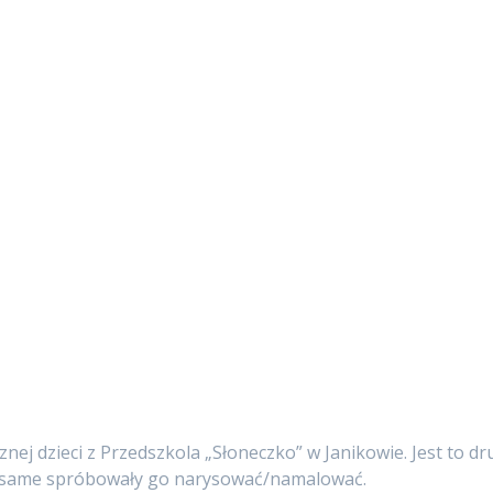
ej dzieci z Przedszkola „Słoneczko” w Janikowie. Jest to d
y i same spróbowały go narysować/namalować.