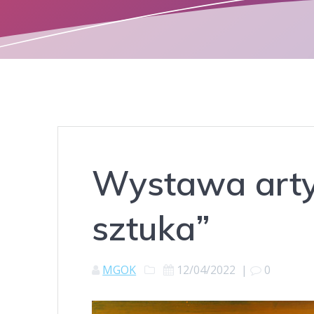
Wystawa artys
sztuka”
MGOK
12/04/2022
|
0