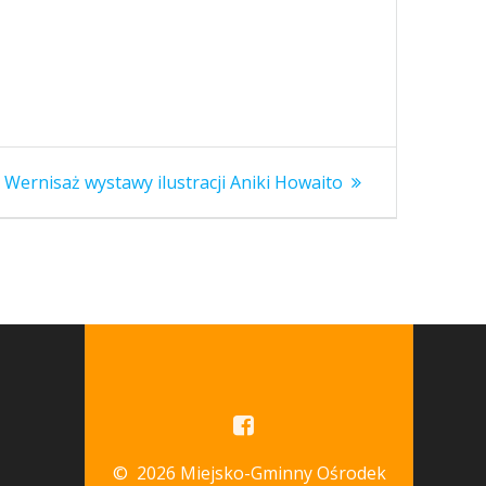
Następny
Wernisaż wystawy ilustracji Aniki Howaito
wpis:
© 2026 Miejsko-Gminny Ośrodek