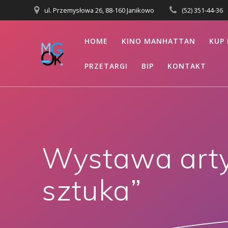
Przejdź
ul. Przemysłowa 26, 88-160 Janikowo
(52) 351-44-36
do
treści
HOME
KINO MANHATTAN
KUP 
PRZETARGI
BIP
KONTAKT
Wystawa arty
sztuka”