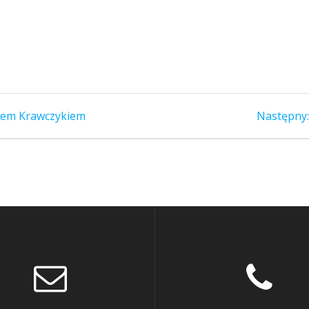
awem Krawczykiem
Następny: